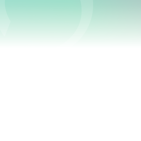
e placement et de soutien à l’emploi IPS est un 
e maintien en emploi des personnes sur le marché 
cialisés santé mentale/travail offre le service IPS
ci travaillent au sein de quatre organismes com