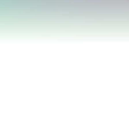
service personnalisé visant
régulier du travail. Une
 sur le territoire su
munautaires.