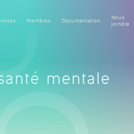
Nous
rvices
Membres
Documentation
joindre
santé mentale