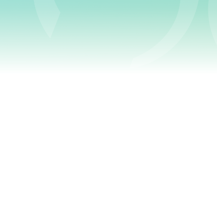
Le programme individualisé d
l’intégration, le retour ou l
équipe de huit conseillers spé
Saguenay-Lac-St-Jean. Ceux-